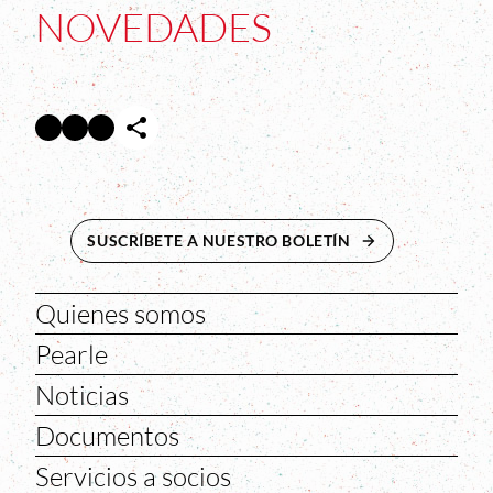
NOVEDADES
Facebook
Twitter
Instagram
Abre en nueva ventana
Abre en nueva ventana
Abre en nueva ventana
SUSCRÍBETE A NUESTRO BOLETÍN
ABRE EN NUEVA 
Quienes somos
Pearle
Noticias
Documentos
Servicios a socios