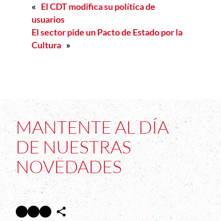
«
El CDT modifica su política de
usuarios
El sector pide un Pacto de Estado por la
Cultura
»
MANTENTE AL DÍA
DE NUESTRAS
NOVEDADES
Facebook
Twitter
Instagram
Abre en nueva ventana
Abre en nueva ventana
Abre en nueva ventana