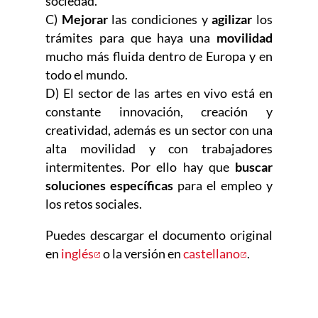
sociedad.
C)
Mejorar
las condiciones y
agilizar
los
trámites para que haya una
movilidad
mucho más fluida dentro de Europa y en
todo el mundo.
D) El sector de las artes en vivo está en
constante innovación, creación y
creatividad, además es un sector con una
alta movilidad y con trabajadores
intermitentes. Por ello hay que
buscar
soluciones específicas
para el empleo y
los retos sociales.
Puedes descargar el documento original
en
inglés
Abre en nueva ventana
o la versión en
castellano
Abre en nue
.