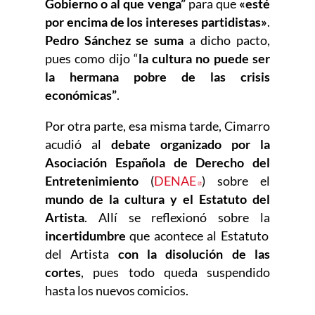
Gobierno o al que venga”
para que
«esté
por encima de los intereses partidistas»
.
Pedro Sánchez se suma
a dicho pacto,
pues como dijo “
la cultura no puede ser
la hermana pobre de las crisis
económicas”
.
Por otra parte, esa misma tarde, Cimarro
acudió al
debate organizado por la
Asociación Española de Derecho del
Entretenimiento
(
DENAE
Abre en nueva venta
) sobre el
mundo de la cultura y el Estatuto del
Artista
. Allí se reflexionó sobre la
incertidumbre
que acontece al Estatuto
del Artista
con la disolución de las
cortes
, pues todo queda suspendido
hasta los nuevos comicios.