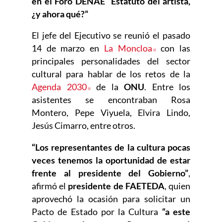
en el Foro DENAE “Estatuto del artista,
¿y ahora qué?”
El jefe del Ejecutivo se reunió el pasado
14 de marzo en
La Moncloa
Abre en nueva v
con las
principales personalidades del sector
cultural para hablar de los retos de la
Agenda 2030
Abre en nueva ventana
de la
ONU
. Entre los
asistentes se encontraban Rosa
Montero, Pepe Viyuela, Elvira Lindo,
Jesús Cimarro, entre otros.
“Los representantes de la cultura pocas
veces tenemos la oportunidad de estar
frente al presidente del Gobierno”
,
afirmó el
presidente de FAETEDA
, quien
aprovechó la ocasión para solicitar un
Pacto de Estado por la Cultura
“a este