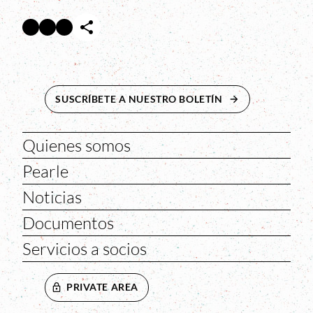
Facebook
Twitter
Instagram
Abre en nueva ventana
Abre en nueva ventana
Abre en nueva ventana
SUSCRÍBETE A NUESTRO BOLETÍN
ABRE EN NUEVA 
Quienes somos
Pearle
Noticias
Documentos
Servicios a socios
PRIVATE AREA