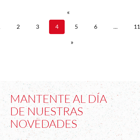
«
1
2
3
4
5
6
…
11
»
MANTENTE AL DÍA
DE NUESTRAS
NOVEDADES