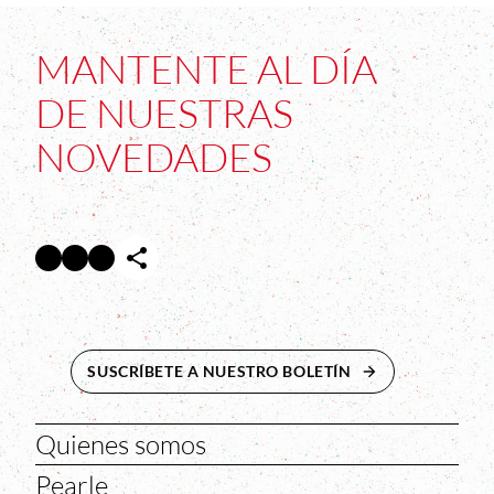
MANTENTE AL DÍA
DE NUESTRAS
NOVEDADES
Facebook
Twitter
Instagram
Abre en nueva ventana
Abre en nueva ventana
Abre en nueva ventana
SUSCRÍBETE A NUESTRO BOLETÍN
ABRE EN NUEVA 
Quienes somos
Pearle