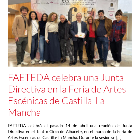
FAETEDA celebra una Junta
Directiva en la Feria de Artes
Escénicas de Castilla-La
Mancha
a
e
FAETEDA celebró el pasado 14 de abril una reunión de Junta
l
Directiva en el Teatro Circo de Albacete, en el marco de la Feria de
Artes Escénicas de Castilla-La Mancha. Durante la sesión se […]