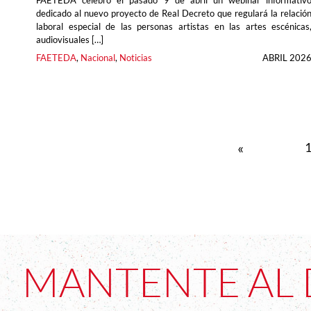
FAETEDA celebró el pasado 9 de abril un webinar informativ
dedicado al nuevo proyecto de Real Decreto que regulará la relació
laboral especial de las personas artistas en las artes escénicas
audiovisuales […]
FAETEDA
, 
Nacional
, 
Noticias
ABRIL 202
«
MANTENTE AL 