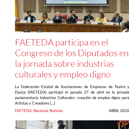
FAETEDA participa en el
Congreso de los Diputados en
la jornada sobre industrias
culturales y empleo digno
La Federación Estatal de Asociaciones de Empresas de Teatro 
Danza (FAETEDA) participó el pasado 27 de abril en la jornad
parlamentaria Industrias Culturales: creación de empleo digno par
Artistas y Creadores […]
FAETEDA
, 
Nacional
, 
Noticias
ABRIL 202