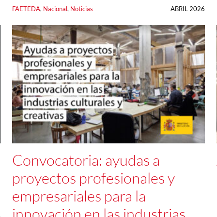
6
FAETEDA
, 
Nacional
, 
Noticias
ABRIL 2026
Convocatoria: ayudas a
proyectos profesionales y
empresariales para la
innovación en las industrias