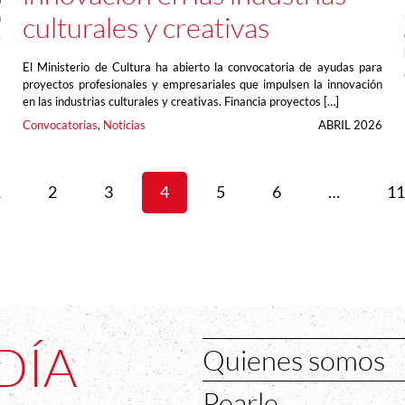
o
n
culturales y creativas
,
El Ministerio de Cultura ha abierto la convocatoria de ayudas para
6
proyectos profesionales y empresariales que impulsen la innovación
en las industrias culturales y creativas. Financia proyectos […]
Convocatorias
, 
Noticias
ABRIL 2026
1
2
3
4
5
6
…
11
DÍA
Quienes somos
Pearle