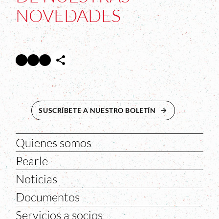
NOVEDADES
Facebook
Twitter
Instagram
Abre en nueva ventana
Abre en nueva ventana
Abre en nueva ventana
SUSCRÍBETE A NUESTRO BOLETÍN
ABRE EN NUEVA 
Quienes somos
Pearle
Noticias
Documentos
Servicios a socios