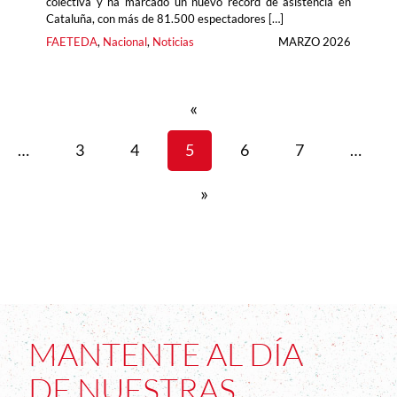
colectiva y ha marcado un nuevo récord de asistencia en
Cataluña, con más de 81.500 espectadores […]
FAETEDA
, 
Nacional
, 
Noticias
MARZO 2026
«
…
3
4
5
6
7
…
»
MANTENTE AL DÍA
DE NUESTRAS