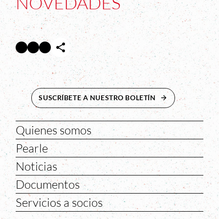
NOVEDADES
Facebook
Twitter
Instagram
Abre en nueva ventana
Abre en nueva ventana
Abre en nueva ventana
SUSCRÍBETE A NUESTRO BOLETÍN
ABRE EN NUEVA 
Quienes somos
Pearle
Noticias
Documentos
Servicios a socios