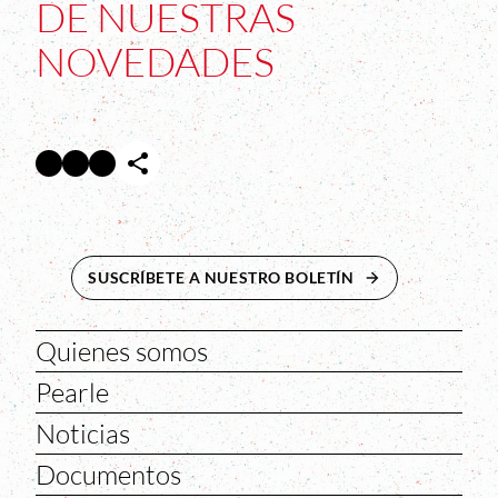
DE NUESTRAS
NOVEDADES
Facebook
Twitter
Instagram
Abre en nueva ventana
Abre en nueva ventana
Abre en nueva ventana
SUSCRÍBETE A NUESTRO BOLETÍN
ABRE EN NUEVA 
Quienes somos
Pearle
Noticias
Documentos