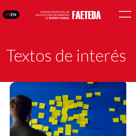
ES
EN
Saltar
al
contenido
Textos de interés