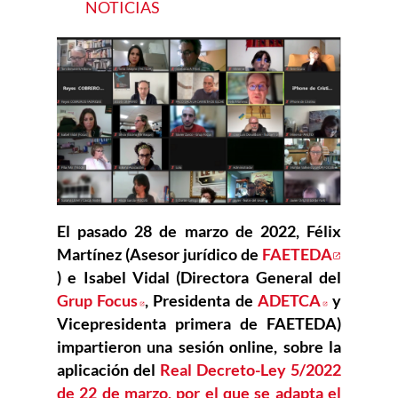
NOTICIAS
El pasado 28 de marzo de 2022, Félix
Martínez (Asesor jurídico de
FAETEDA
Abre en nueva ventana
) e Isabel Vidal (Directora General del
Grup Focus
Abre en nueva ventana
, Presidenta de
ADETCA
Abre en n
y
Vicepresidenta primera de FAETEDA)
impartieron una sesión online, sobre la
aplicación del
Real Decreto-Ley 5/2022
de 22 de marzo, por el que se adapta el