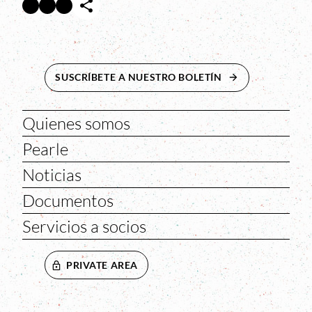
Facebook
Twitter
Instagram
Abre en nueva ventana
Abre en nueva ventana
Abre en nueva ventana
SUSCRÍBETE A NUESTRO BOLETÍN
ABRE EN NUEVA 
Quienes somos
Pearle
Noticias
Documentos
Servicios a socios
PRIVATE AREA