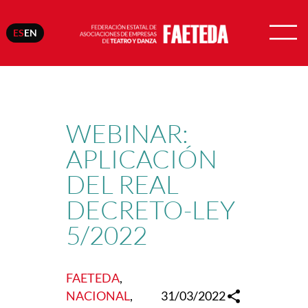
ES
EN
Saltar
al
contenido
WEBINAR:
APLICACIÓN
DEL REAL
DECRETO-LEY
5/2022
FAETEDA
, 
NACIONAL
, 
31/03/2022