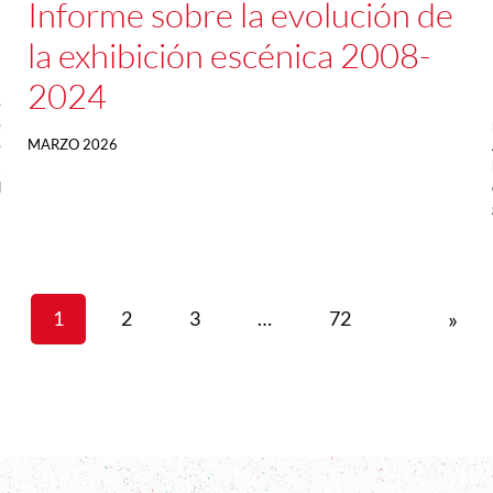
Informe sobre la evolución de
la exhibición escénica 2008-
2024
e
e
MARZO 2026
e
s
l
»
1
2
3
…
72