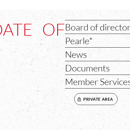
DATE OF
Board of directo
Pearle*
News
Documents
Member Service
PRIVATE AREA
VENTANA