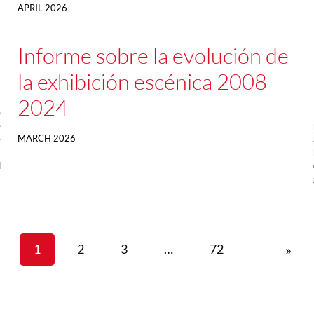
APRIL 2026
Informe sobre la evolución de
la exhibición escénica 2008-
2024
e
e
MARCH 2026
e
s
l
»
1
2
3
…
72