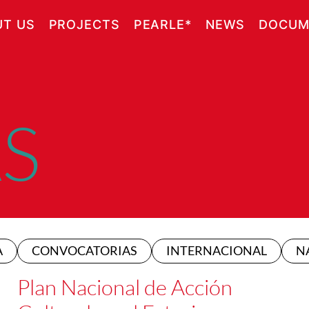
UT US
PROJECTS
PEARLE*
NEWS
DOCUM
S
A
CONVOCATORIAS
INTERNACIONAL
N
Plan Nacional de Acción