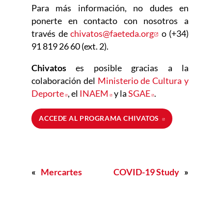
Para más información, no dudes en
ponerte en contacto con nosotros a
través de
chivatos@faeteda.org
Abre en nueva 
o (+34)
91 819 26 60 (ext. 2).
Chivatos
es posible gracias a la
colaboración del
Ministerio de Cultura y
Deporte
Abre en nueva ventana
, el
INAEM
Abre en nueva ventana
y la
SGAE
Abre en nueva v
.
ACCEDE AL PROGRAMA CHIVATOS
ABRE EN NUEV
«
Mercartes
COVID-19 Study
»