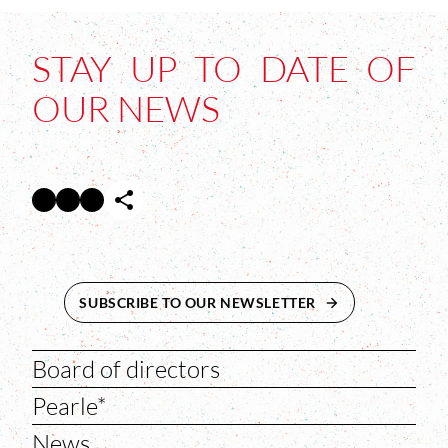
STAY UP TO DATE OF
OUR NEWS
Facebook
Twitter
Instagram
Abre en nueva ventana
Abre en nueva ventana
Abre en nueva ventana
SUBSCRIBE TO OUR NEWSLETTER
ABRE EN NUEVA 
Board of directors
Pearle*
News