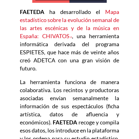
FAETEDA
ha desarrollado el
Mapa
estadístico sobre la evolución semanal de
las artes escénicas y de la música en
España: CHIVATOS
Abre en nueva ventana
, una herramienta
informática derivada del programa
ESPIETES, que hace más de veinte años
creó ADETCA con una gran visión de
futuro.
La herramienta funciona de manera
colaborativa. Los recintos y productoras
asociadas envían semanalmente la
información de sus espectáculos (ficha
artística, datos de afluencia y
económicos).
FAETEDA
recoge y compila
esos datos, los introduce en la plataforma
y los ordena para su estudio estadístico.