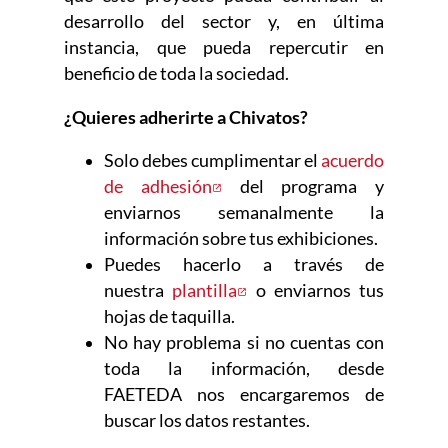
desarrollo del sector y, en última
instancia, que pueda repercutir en
beneficio de toda la sociedad.
¿Quieres adherirte a Chivatos?
Solo debes cumplimentar el
acuerdo
de adhesión
Abre en nueva ventana
del programa y
enviarnos semanalmente la
información sobre tus exhibiciones.
Puedes hacerlo a través de
nuestra
plantilla
Abre en nueva ventana
o enviarnos tus
hojas de taquilla.
No hay problema si no cuentas con
toda la información, desde
FAETEDA nos encargaremos de
buscar los datos restantes.