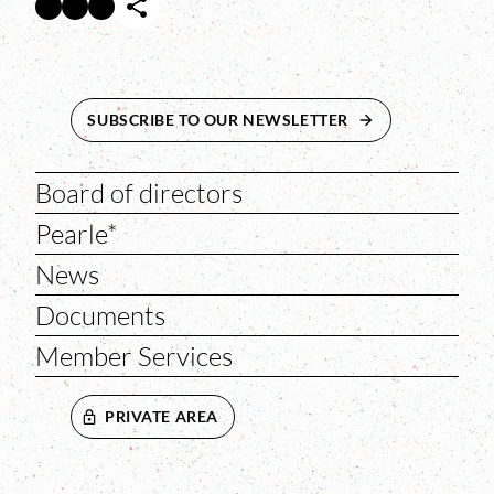
Facebook
Twitter
Instagram
Abre en nueva ventana
Abre en nueva ventana
Abre en nueva ventana
SUBSCRIBE TO OUR NEWSLETTER
ABRE EN NUEVA 
Board of directors
Pearle*
News
Documents
Member Services
PRIVATE AREA