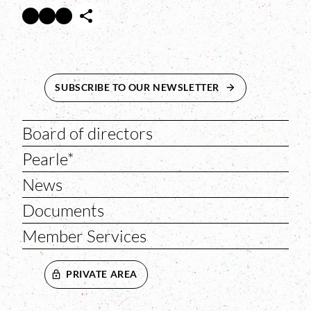
Facebook
Twitter
Instagram
Abre en nueva ventana
Abre en nueva ventana
Abre en nueva ventana
SUBSCRIBE TO OUR NEWSLETTER
ABRE EN NUEVA 
Board of directors
Pearle*
News
Documents
Member Services
PRIVATE AREA