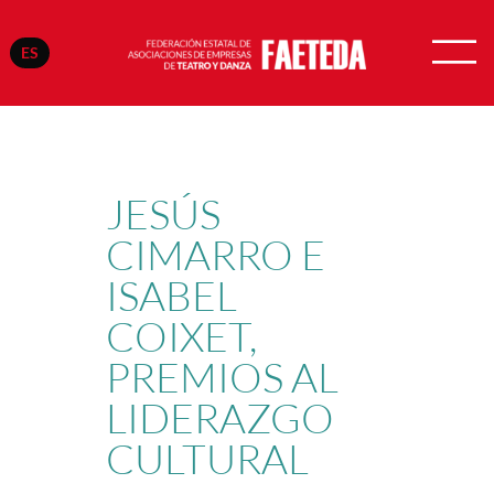
ES
Saltar
al
contenido
JESÚS
CIMARRO E
ISABEL
COIXET,
PREMIOS AL
LIDERAZGO
CULTURAL