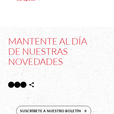
MANTENTE AL DÍA
DE NUESTRAS
NOVEDADES
Facebook
Twitter
Instagram
Abre en nueva ventana
Abre en nueva ventana
Abre en nueva ventana
SUSCRÍBETE A NUESTRO BOLETÍN
ABRE EN NUEVA 