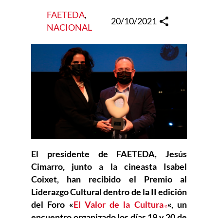
FAETEDA
, 
20/10/2021
NACIONAL
El presidente de FAETEDA, Jesús
Cimarro, junto a la cineasta Isabel
Coixet, han recibido el Premio al
Liderazgo Cultural dentro de la II edición
del Foro «
El Valor de la Cultura
Abre en nue
«, un
encuentro organizado los días 19 y 20 de