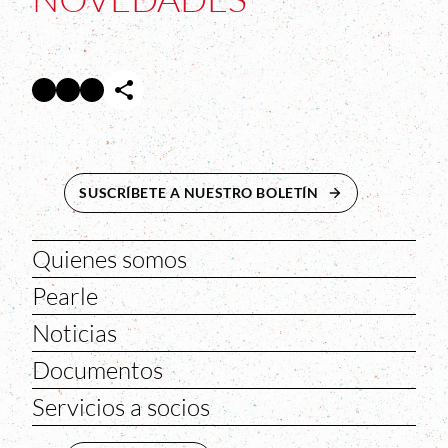
Facebook
Twitter
Instagram
Abre en nueva ventana
Abre en nueva ventana
Abre en nueva ventana
SUSCRÍBETE A NUESTRO BOLETÍN
ABRE EN NUEVA 
Quienes somos
Pearle
Noticias
Documentos
Servicios a socios