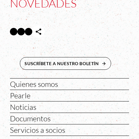
NOVEDADES
Facebook
Twitter
Instagram
Abre en nueva ventana
Abre en nueva ventana
Abre en nueva ventana
SUSCRÍBETE A NUESTRO BOLETÍN
ABRE EN NUEVA 
Quienes somos
Pearle
Noticias
Documentos
Servicios a socios