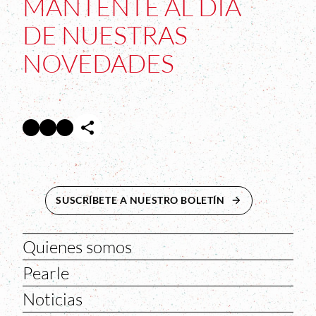
MANTENTE AL DÍA
DE NUESTRAS
NOVEDADES
Facebook
Twitter
Instagram
Abre en nueva ventana
Abre en nueva ventana
Abre en nueva ventana
SUSCRÍBETE A NUESTRO BOLETÍN
ABRE EN NUEVA 
Quienes somos
Pearle
Noticias