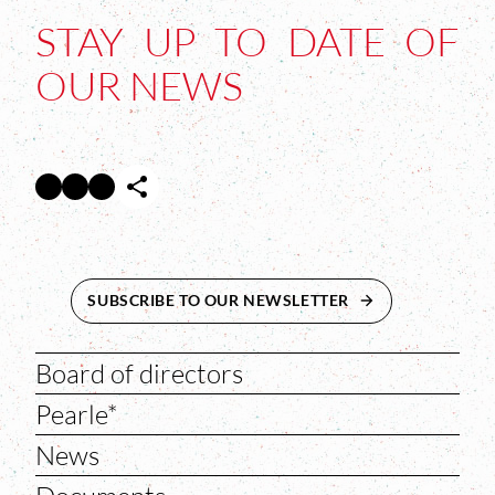
STAY UP TO DATE OF
OUR NEWS
Facebook
Twitter
Instagram
Abre en nueva ventana
Abre en nueva ventana
Abre en nueva ventana
SUBSCRIBE TO OUR NEWSLETTER
ABRE EN NUEVA 
Board of directors
Pearle*
News