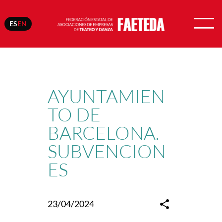
ES
EN
Skip
to
content
AYUNTAMIEN
TO DE
BARCELONA.
SUBVENCION
ES
23/04/2024