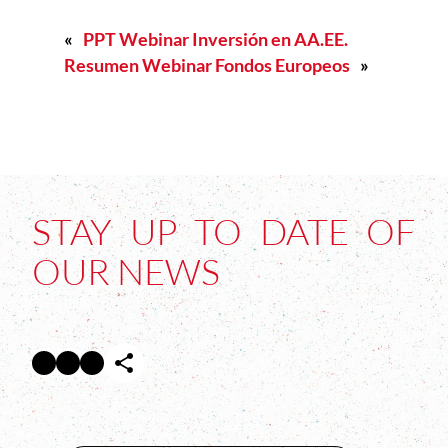
«
PPT Webinar Inversión en AA.EE.
Resumen Webinar Fondos Europeos
»
STAY UP TO DATE OF
OUR NEWS
Facebook
Twitter
Instagram
Abre en nueva ventana
Abre en nueva ventana
Abre en nueva ventana