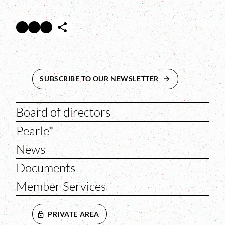
Facebook
Twitter
Instagram
Abre en nueva ventana
Abre en nueva ventana
Abre en nueva ventana
SUBSCRIBE TO OUR NEWSLETTER
ABRE EN NUEVA 
Board of directors
Pearle*
News
Documents
Member Services
PRIVATE AREA