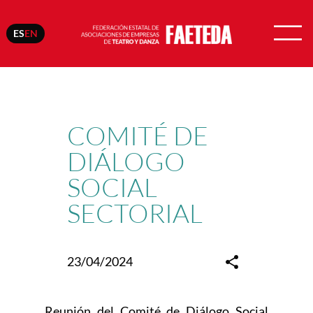
ES
EN
Skip
to
content
COMITÉ DE
DIÁLOGO
SOCIAL
SECTORIAL
23/04/2024
Reunión del Comité de Diálogo Social