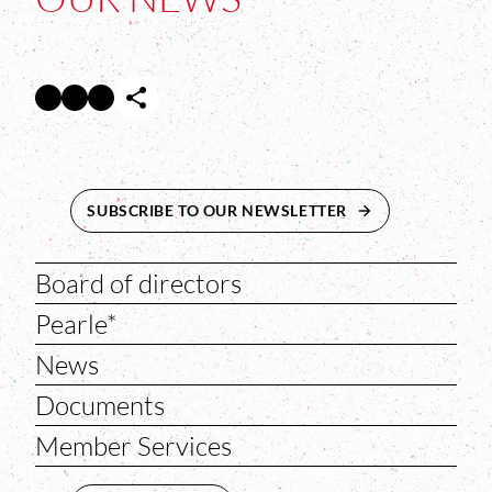
Facebook
Twitter
Instagram
Abre en nueva ventana
Abre en nueva ventana
Abre en nueva ventana
SUBSCRIBE TO OUR NEWSLETTER
ABRE EN NUEVA 
Board of directors
Pearle*
News
Documents
Member Services