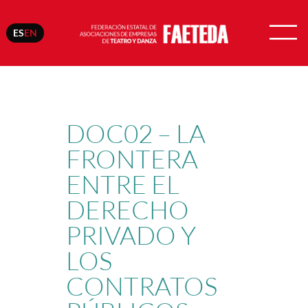
ES
EN
Skip
to
content
DOC02 – LA
FRONTERA
ENTRE EL
DERECHO
PRIVADO Y
LOS
CONTRATOS