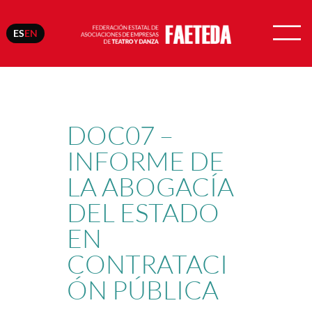
ES
EN
Skip
to
content
DOC07 –
INFORME DE
LA ABOGACÍA
DEL ESTADO
EN
CONTRATACI
ÓN PÚBLICA