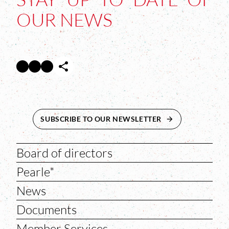
OUR NEWS
Facebook
Twitter
Instagram
Abre en nueva ventana
Abre en nueva ventana
Abre en nueva ventana
SUBSCRIBE TO OUR NEWSLETTER
ABRE EN NUEVA 
Board of directors
Pearle*
News
Documents
Member Services