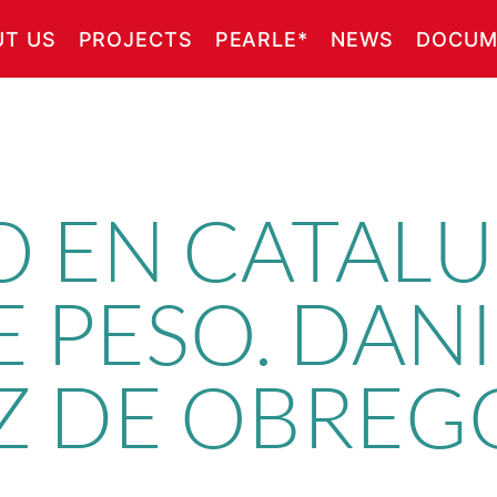
UT US
PROJECTS
PEARLE*
NEWS
DOCUM
O EN CATAL
 PESO. DANI
Z DE OBREG