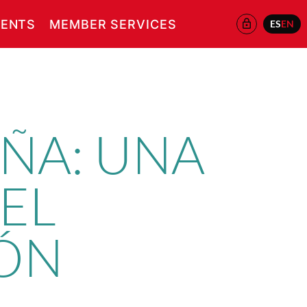
ENTS
MEMBER SERVICES
ES
EN
UÑA: UNA
EL
ÓN