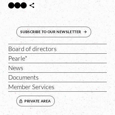
Facebook
Twitter
Instagram
Abre en nueva ventana
Abre en nueva ventana
Abre en nueva ventana
SUBSCRIBE TO OUR NEWSLETTER
ABRE EN NUEVA 
Board of directors
Pearle*
News
Documents
Member Services
PRIVATE AREA