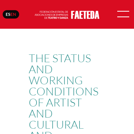
ES
EN
Skip
to
content
THE STATUS
AND
WORKING
CONDITIONS
OF ARTIST
AND
CULTURAL