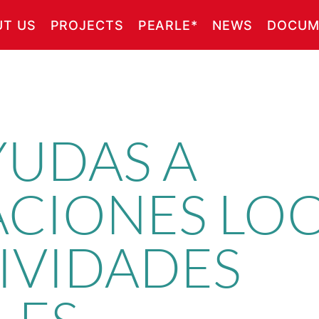
UT US
PROJECTS
PEARLE*
NEWS
DOCUM
YUDAS A
CIONES LOC
IVIDADES