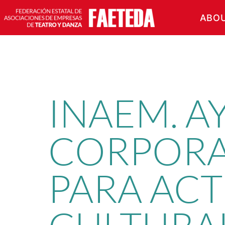
ABO
Skip
to
content
INAEM. A
CORPORA
PARA ACT