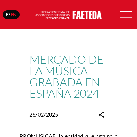
ES
EN
Skip
to
content
MERCADO DE
LA MÚSICA
GRABADA EN
ESPAÑA 2024
26/02/2025
PROMUSICAE, la entidad que agrupa a