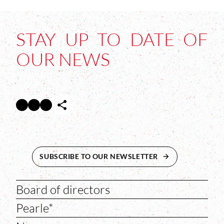
STAY UP TO DATE OF
OUR NEWS
Facebook
Twitter
Instagram
Abre en nueva ventana
Abre en nueva ventana
Abre en nueva ventana
SUBSCRIBE TO OUR NEWSLETTER
ABRE EN NUEVA 
Board of directors
Pearle*